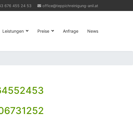
43 676 455 24 53
office@teppichreinigung-anil.at
Leistungen
Preise
Anfrage
News
64552453
06731252