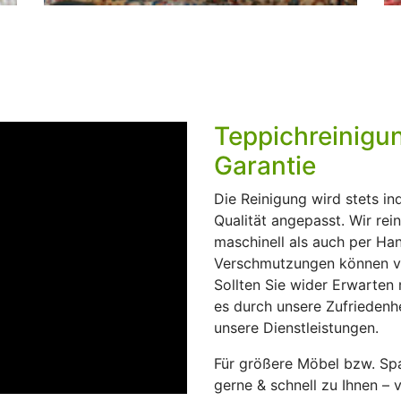
Polstermöbel
Wir reinigen für Sie auch gerne Sessel,
Stühle, Sofas, Fauteuils und andere
Polstermöbel aller Art. Egal welches
Teppichreinigu
Material bzw. Überzug, wir suchen eine
Garantie
individuelle Lösung und verwenden stets
modernste Methoden- und Mittel.
Die Reinigung wird stets in
Weiterlesen
Qualität angepasst. Wir rei
maschinell als auch per Ha
Verschmutzungen können vo
Sollten Sie wider Erwarten m
es durch unsere Zufriedenhei
unsere Dienstleistungen.
Für größere Möbel bzw. Sp
gerne & schnell zu Ihnen – 