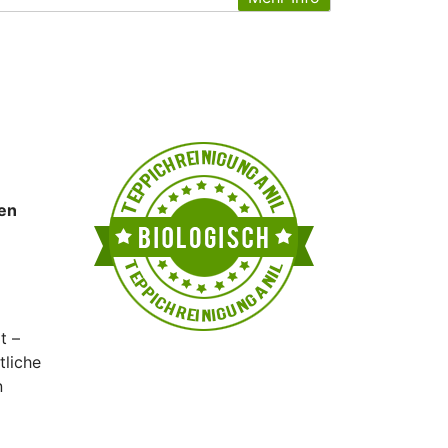
en
t –
tliche
n