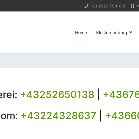
+43 2526 / 50 138
+
Home
Klosterneuburg
rei:
+43252650138
|
+4367
oom:
+43224328637
|
+4366