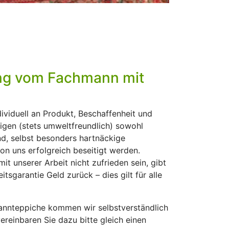
Entbleichen
Bei der Entfärbung werden die Farben
vom Teppich wieder aufgefrischt.
Gefärbte Teppiche sowie Teppiche mit
ng vom Fachmann mit
Wasserschäden bekommen durch
unseren Entfärbungsservice wieder Ihren
alten Glanz sowie Muster/Struktur
dividuell an Produkt, Beschaffenheit und
zurück.
nigen (stets umweltfreundlich) sowohl
nd, selbst besonders hartnäckige
Weiterlesen
n uns erfolgreich beseitigt werden.
it unserer Arbeit nicht zufrieden sein, gibt
tsgarantie Geld zurück – dies gilt für alle
annteppiche kommen wir selbstverständlich
vereinbaren Sie dazu bitte gleich einen