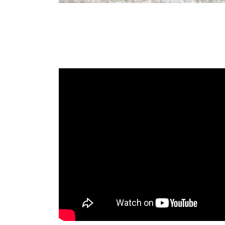
Spannteppich
Reinigung
Spannteppiche besichtigen wir zuerst
vor Ort und wählen je nach Art,
Beschaffenheit und Material die richtige
Reinigungsmethode aus. Für die
Reinigung verwenden wir modernste
Produkte und Methoden,...
Weiterlesen