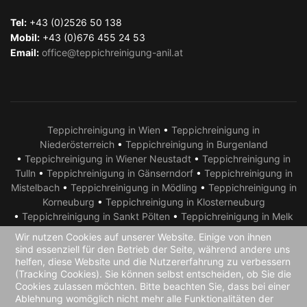
Tel:
+43 (0)2526 50 138
Mobil:
+43 (0)676 455 24 53
Email:
office@teppichreinigung-anil.at
Teppichreinigung in Wien
•
Teppichreinigung in
Niederösterreich
•
Teppichreinigung in Burgenland
•
Teppichreinigung in Wiener Neustadt
•
Teppichreinigung in
Tulln
•
Teppichreinigung in Gänserndorf
•
Teppichreinigung in
Mistelbach
•
Teppichreinigung in Mödling
•
Teppichreinigung in
Korneuburg
•
Teppichreinigung in Klosterneuburg
•
Teppichreinigung in Sankt Pölten
•
Teppichreinigung in Melk
•
Teppichreinigung in Krems
•
Teppichreinigung in Amstetten
Wir nutzen Cookies auf unserer Website. Einige von ihnen
•
Teppichreinigung in Neusiedl am See
•
Teppichreinigung in
sind essenziell für den Betrieb der Seite, während andere uns
Eisenstadt
•
Teppichreinigung in Bruck an der Leitha
helfen, diese Website und die Nutzererfahrung zu verbessern
(Tracking Cookies). Sie können selbst entscheiden, ob Sie die
•
Teppichreinigung in Parndorf
•
Teppichreinigung in Laa an
Cookies zulassen möchten. Bitte beachten Sie, dass bei einer
der Thaya •
Teppichreinigung in Hollabrunn
•
Teppichreinigung
Ablehnung womöglich nicht mehr alle Funktionalitäten der
in Österreich