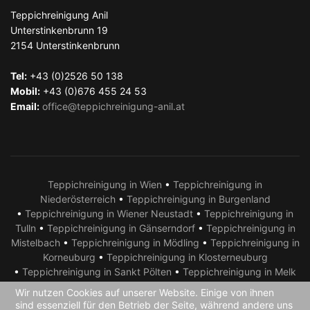
Teppichreinigung Anil
Unterstinkenbrunn 19
2154
Unterstinkenbrunn
Tel:
+43 (0)2526 50 138
Mobil:
+43 (0)676 455 24 53
Email:
office@teppichreinigung-anil.at
Teppichreinigung in Wien
•
Teppichreinigung in
Niederösterreich
•
Teppichreinigung in Burgenland
•
Teppichreinigung in Wiener Neustadt
•
Teppichreinigung in
Tulln
•
Teppichreinigung in Gänserndorf
•
Teppichreinigung in
Mistelbach
•
Teppichreinigung in Mödling
•
Teppichreinigung in
Korneuburg
•
Teppichreinigung in Klosterneuburg
•
Teppichreinigung in Sankt Pölten
•
Teppichreinigung in Melk
•
Teppichreinigung in Krems
•
Teppichreinigung in Amstetten
Wir nutzen Cookies auf unserer Website. Einige von ihnen
•
Teppichreinigung in Neusiedl am See
•
Teppichreinigung in
sind essenziell für den Betrieb der Seite, während andere uns