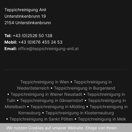
Teppichreinigung Anil
Unterstinkenbrunn 19
2154
Unterstinkenbrunn
Tel:
+43 (0)2526 50 138
Mobil:
+43 (0)676 455 24 53
Email:
office@teppichreinigung-anil.at
Teppichreinigung in Wien
•
Teppichreinigung in
Niederösterreich
•
Teppichreinigung in Burgenland
•
Teppichreinigung in Wiener Neustadt
•
Teppichreinigung in
Tulln
•
Teppichreinigung in Gänserndorf
•
Teppichreinigung in
Mistelbach
•
Teppichreinigung in Mödling
•
Teppichreinigung in
Korneuburg
•
Teppichreinigung in Klosterneuburg
•
Teppichreinigung in Sankt Pölten
•
Teppichreinigung in Melk
•
Teppichreinigung in Krems
•
Teppichreinigung in Amstetten
Wir nutzen Cookies auf unserer Website. Einige von ihnen
•
Teppichreinigung in Neusiedl am See
•
Teppichreinigung in