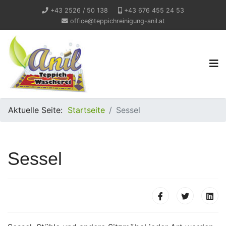
+43 2526 / 50 138
+43 676 455 24 53
office@teppichreinigung-anil.at
Aktuelle Seite:
Startseite
Sessel
Sessel