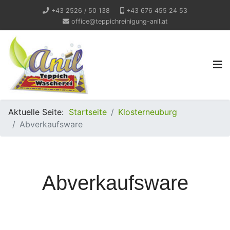
+43 2526 / 50 138
+43 676 455 24 53
office@teppichreinigung-anil.at
Aktuelle Seite:
Startseite
Klosterneuburg
Abverkaufsware
Abverkaufsware