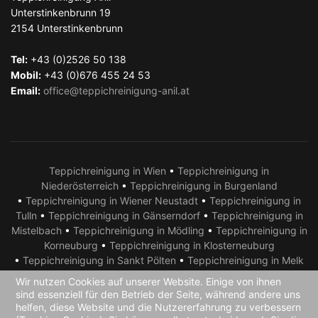
Unterstinkenbrunn 19
2154
Unterstinkenbrunn
Tel:
+43 (0)2526 50 138
Mobil:
+43 (0)676 455 24 53
Email:
office@teppichreinigung-anil.at
Teppichreinigung in Wien
•
Teppichreinigung in
Niederösterreich
•
Teppichreinigung in Burgenland
•
Teppichreinigung in Wiener Neustadt
•
Teppichreinigung in
Tulln
•
Teppichreinigung in Gänserndorf
•
Teppichreinigung in
Mistelbach
•
Teppichreinigung in Mödling
•
Teppichreinigung in
Korneuburg
•
Teppichreinigung in Klosterneuburg
•
Teppichreinigung in Sankt Pölten
•
Teppichreinigung in Melk
•
Teppichreinigung in Krems
•
Teppichreinigung in Amstetten
Wir nutzen Cookies auf unserer Website. Einige von ihnen
•
Teppichreinigung in Neusiedl am See
•
Teppichreinigung in
sind essenziell für den Betrieb der Seite, während andere uns
Eisenstadt
•
Teppichreinigung in Bruck an der Leitha
helfen, diese Website und die Nutzererfahrung zu verbessern