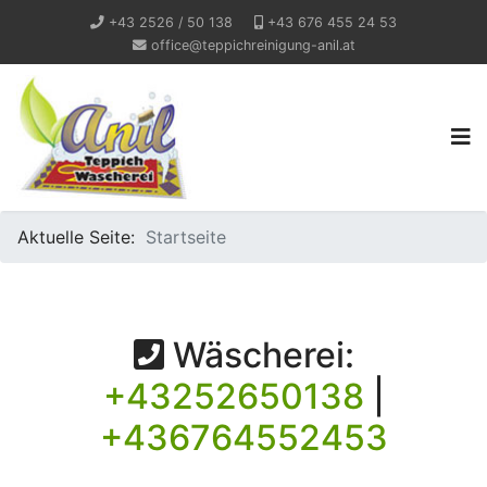
+43 2526 / 50 138
+43 676 455 24 53
office@teppichreinigung-anil.at
Aktuelle Seite:
Startseite
Wäscherei:
+43252650138
|
+436764552453