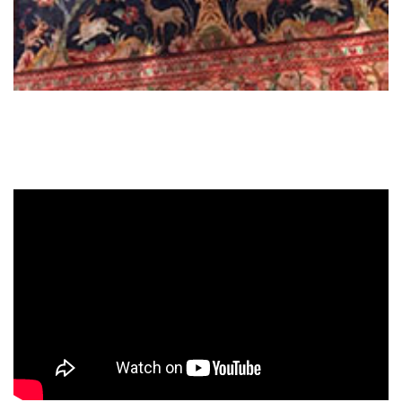
Weiterlesen
Entbleichen
Bei der Entfärbung werden die Farben vom
Teppich wieder aufgefrischt. Gefärbte Teppiche
sowie Teppiche mit Wasserschäden bekommen
durch unseren Entfärbungsservice wieder Ihren
alten Glanz sowie Muster/Struktur zurück.
Weiterlesen