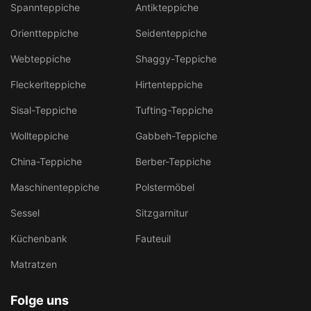
Spannteppiche
Antikteppiche
Orientteppiche
Seidenteppiche
Webteppiche
Shaggy-Teppiche
Fleckerlteppiche
Hirtenteppiche
Sisal-Teppiche
Tufting-Teppiche
Wollteppiche
Gabbeh-Teppiche
China-Teppiche
Berber-Teppiche
Maschinenteppiche
Polstermöbel
Sessel
Sitzgarnitur
Küchenbank
Fauteuil
Matratzen
Folge uns