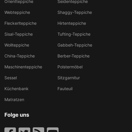
Orientteppiche
Seidenteppiche
Webteppiche
Shaggy-Teppiche
Fleckerlteppiche
Hirtenteppiche
Sisal-Teppiche
Tufting-Teppiche
Wollteppiche
Gabbeh-Teppiche
China-Teppiche
Berber-Teppiche
Maschinenteppiche
Polstermöbel
Sessel
Sitzgarnitur
Küchenbank
Fauteuil
Matratzen
Folge uns