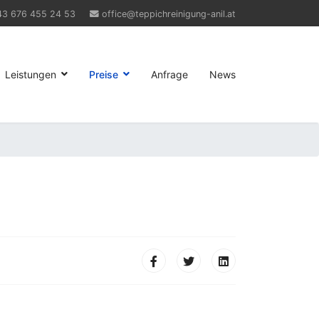
43 676 455 24 53
office@teppichreinigung-anil.at
Leistungen
Preise
Anfrage
News