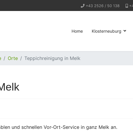
+43 2526 / 50 138
+
Home
Klosterneuburg
e
Orte
Teppichreinigung in Melk
Melk
ablen und schnellen Vor-Ort-Service in ganz Melk an.