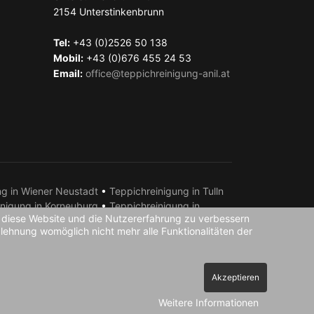
2154
Unterstinkenbrunn
Tel:
+43 (0)2526 50 138
Mobil:
+43 (0)676 455 24 53
Email:
office@teppichreinigung-anil.at
ng in Wiener Neustadt
•
Teppichreinigung in Tulln
inigung in Korneuburg
•
Teppichreinigung in
n, diese Website und die Nutzererfahrung zu verbessern
chreinigung in Amstetten
•
Teppichreinigung in
blehnung womöglich nicht mehr alle Funktionalitäten der
arndorf
•
Teppichreinigung in Laa an der Thaya •
Akzeptieren
Weitere Informationen