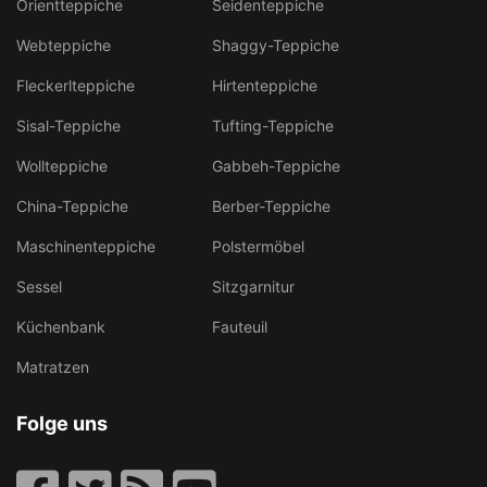
Orientteppiche
Seidenteppiche
Webteppiche
Shaggy-Teppiche
Fleckerlteppiche
Hirtenteppiche
Sisal-Teppiche
Tufting-Teppiche
Wollteppiche
Gabbeh-Teppiche
China-Teppiche
Berber-Teppiche
Maschinenteppiche
Polstermöbel
Sessel
Sitzgarnitur
Küchenbank
Fauteuil
Matratzen
Folge uns