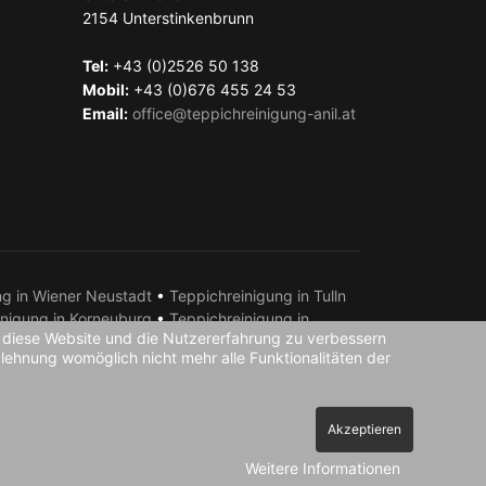
2154
Unterstinkenbrunn
Tel:
+43 (0)2526 50 138
Mobil:
+43 (0)676 455 24 53
Email:
office@teppichreinigung-anil.at
ng in Wiener Neustadt
•
Teppichreinigung in Tulln
inigung in Korneuburg
•
Teppichreinigung in
n, diese Website und die Nutzererfahrung zu verbessern
chreinigung in Amstetten
•
Teppichreinigung in
blehnung womöglich nicht mehr alle Funktionalitäten der
arndorf
•
Teppichreinigung in Laa an der Thaya •
Akzeptieren
Weitere Informationen