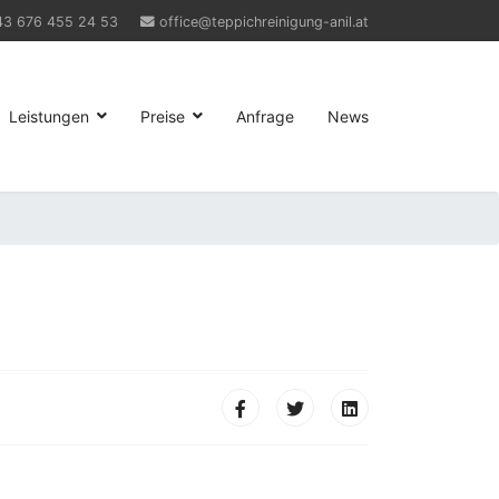
43 676 455 24 53
office@teppichreinigung-anil.at
Leistungen
Preise
Anfrage
News