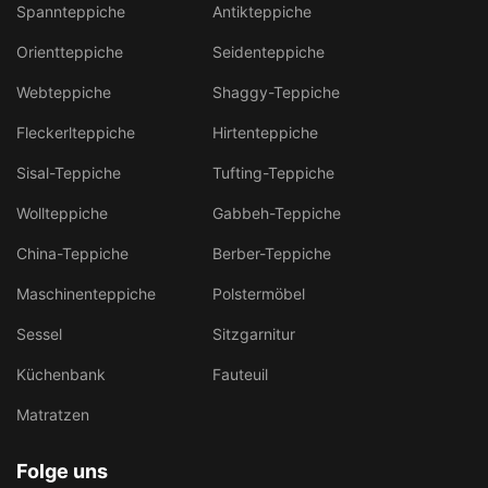
Spannteppiche
Antikteppiche
Orientteppiche
Seidenteppiche
Webteppiche
Shaggy-Teppiche
Fleckerlteppiche
Hirtenteppiche
Sisal-Teppiche
Tufting-Teppiche
Wollteppiche
Gabbeh-Teppiche
China-Teppiche
Berber-Teppiche
Maschinenteppiche
Polstermöbel
Sessel
Sitzgarnitur
Küchenbank
Fauteuil
Matratzen
Folge uns